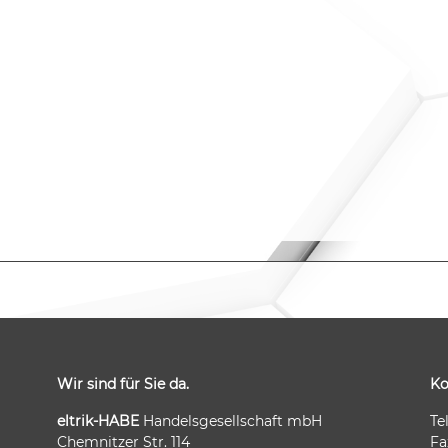
Wir sind für Sie da.
Ko
eltrik-HABE
Handelsgesellschaft mbH
Te
Chemnitzer Str. 114
Fa