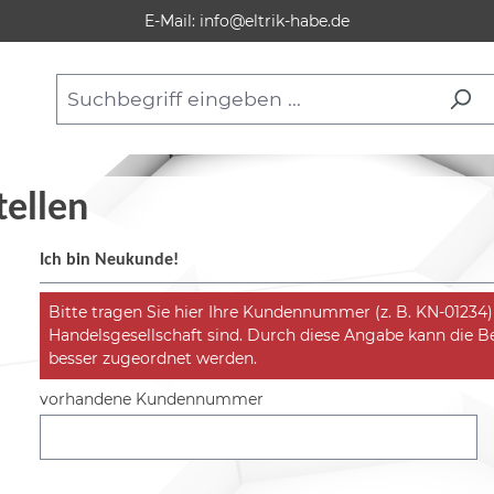
E-Mail: info@eltrik-habe.de
ellen
Ich bin Neukunde!
Bitte tragen Sie hier Ihre Kundennummer (z. B. KN-01234) e
Handelsgesellschaft sind. Durch diese Angabe kann die 
besser zugeordnet werden.
vorhandene Kundennummer