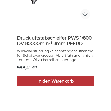
Druckluftstabschleifer PWS 1/800
DV 80000min-¹ 3mm PFERD
Winkelausführung · Spannzangenaufnahme
für Schaftwerkzeuge · Abluftführung hinten
· nur mit Öl zu betreiben · geringe
Winkelkopfhöhe · Drehventil Weitere
998,41 €*
technische Eigenschaften: · Arbeitsdruck:
6,3bar
In den Warenkorb