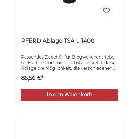
PFERD Ablage TSA L 1400
Passendes Zubehör für Biegwellenantriebe
RUER. Passend zum Tischstativ bietet diese
Ablage die Möglichkeit, die verschiedenen
Handstücke optimal und griffbereit
85,56 €*
abzustellen.
In den Warenkorb