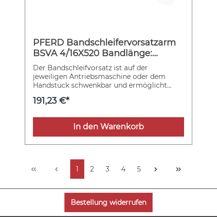
PFERD Bandschleifervorsatzarm
BSVA 4/16X520 Bandlänge:
520mmxBreite: 3-9 mm
Der Bandschleifvorsatz ist auf der
jeweiligen Antriebsmaschine oder dem
Handstück schwenkbar und ermöglicht
dadurch ein flexibles Anpassen an die
191,23 €*
individuelle Arbeitssituation.
Bandschleifvorsatzarm mit Rollengröße
4x16 mm für Bänder mit einer Bandlänge
In den Warenkorb
von 520 und 610 mm und einer Bandbreite
von 3, 6 oder 9 mm.
1
2
3
4
5
Bestellung widerrufen