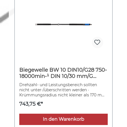
Biegewelle BW 10 DIN10/G28 750-
18000min-¹ DIN 10/30 mm/G
28/28mm PFERD
Drehzahl- und Leistungsbereich sollten
nicht unter-/überschritten werden ·
Krümmungsradius nicht kleiner als 170 mm
Weitere technische Eigenschaften: ·
743,75 €*
Gewicht: 2,66kg
In den Warenkorb