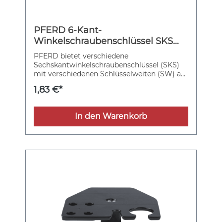
PFERD 6-Kant-
Winkelschraubenschlüssel SKS
SW 3 mm
PFERD bietet verschiedene
Sechskantwinkelschraubenschlüssel (SKS)
mit verschiedenen Schlüsselweiten (SW) an.
Sechskant-Winkelschraubenschlüssel mit
1,83 €*
Durchmesser 2,5 mm.
In den Warenkorb