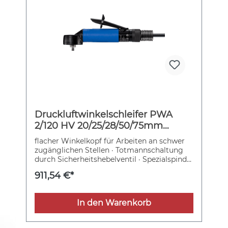
Druckluftwinkelschleifer PWA
2/120 HV 20/25/28/50/75mm
12000min-¹ 450l/min PFERD
flacher Winkelkopf für Arbeiten an schwer
zugänglichen Stellen · Totmannschaltung
durch Sicherheitshebelventil · Spezialspindel
zur Aufnahme aller COMBIDISC-Werkzeuge
911,54 €*
(Stützteller ohne Schaft verwenden) Weitere
technische Eigenschaften: · Gewicht:
0,516kg · Luftverbrauch: 450l/min ·
In den Warenkorb
Schleifspindel: 1/4?-20 UNC · Arbeitsdruck:
6,3bar