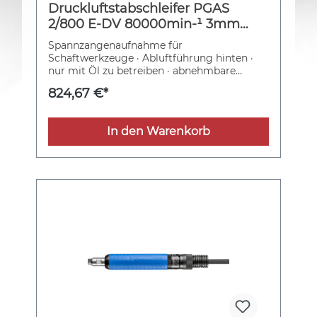
Druckluftstabschleifer PGAS
2/800 E-DV 80000min-¹ 3mm
PFERD
Spannzangenaufnahme für
Schaftwerkzeuge · Abluftführung hinten ·
nur mit Öl zu betreiben · abnehmbare
Spindelschutzhülse · elastisch gelagerte
824,67 €*
Spindel · Drehventil Weitere technische
Eigenschaften: · Arbeitsdruck: 6,3bar
In den Warenkorb