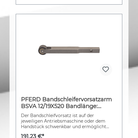
PFERD Bandschleifervorsatzarm
BSVA 12/19X520 Bandlänge:
520mmxBreite: 12-16 mm
Der Bandschleifvorsatz ist auf der
jeweiligen Antriebsmaschine oder dem
Handstück schwenkbar und ermöglicht
dadurch ein flexibles Anpassen an die
191,23 €*
individuelle Arbeitssituation.