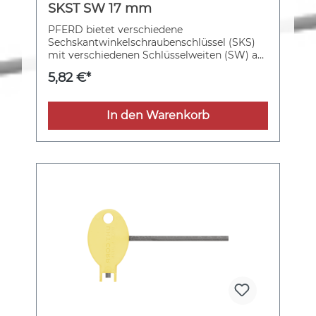
SKST SW 17 mm
PFERD bietet verschiedene
Sechskantwinkelschraubenschlüssel (SKS)
mit verschiedenen Schlüsselweiten (SW) an.
Sechskant-Steckschlüssel mit
5,82 €*
Schlüsselweite 17 mm.
In den Warenkorb