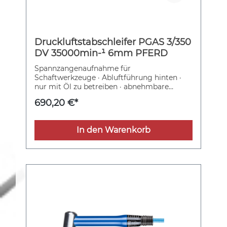
Druckluftstabschleifer PGAS 3/350
DV 35000min-¹ 6mm PFERD
Spannzangenaufnahme für
Schaftwerkzeuge · Abluftführung hinten ·
nur mit Öl zu betreiben · abnehmbare
Spindelschutzhülse · Drehventil Weitere
690,20 €*
technische Eigenschaften: · Arbeitsdruck:
6,3bar
In den Warenkorb