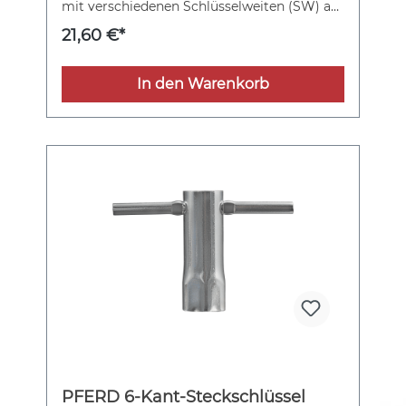
mit verschiedenen Schlüsselweiten (SW) an.
Sechskant-Handgriffschlüssel mit
21,60 €*
Schlüsselweite 5 mm.
In den Warenkorb
PFERD 6-Kant-Steckschlüssel