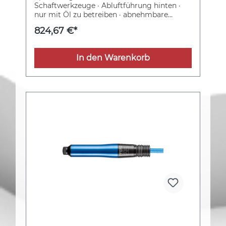
Schaftwerkzeuge · Abluftführung hinten ·
nur mit Öl zu betreiben · abnehmbare
Spindelschutzhülse · elastisch gelagerte
824,67 €*
Spindel · Drehventil Weitere technische
Eigenschaften: · Arbeitsdruck: 6,3bar
In den Warenkorb