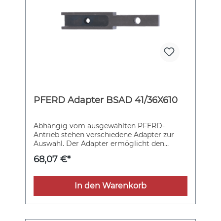
PFERD Adapter BSAD 41/36X610
Abhängig vom ausgewählten PFERD-
Antrieb stehen verschiedene Adapter zur
Auswahl. Der Adapter ermöglicht den
Einsatz von Bändern mit einer Bandlänge
68,07 €*
von 610 mm und einer Bandbreite von 3–20
mm. Er eignet sich für die
Bandschleifvorsatzarme 41 oder 36.
In den Warenkorb