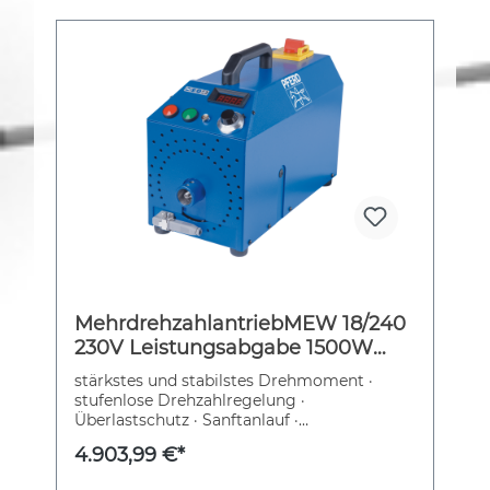
MehrdrehzahlantriebMEW 18/240
230V Leistungsabgabe 1500W
Leistungsaufnahme 2000W
stärkstes und stabilstes Drehmoment ·
stufenlose Drehzahlregelung ·
Überlastschutz · Sanftanlauf ·
Wiederanlaufschutz · geringe
4.903,99 €*
Geräuschentwicklung · herausnehmbare
Bedienkonsole mit Möglichkeit zur