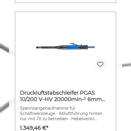
Druckluftstabschleifer PGAS
10/200 V-HV 20000min-¹ 6mm
PFERD
Spannzangenaufnahme für
Schaftwerkzeuge · Abluftführung hinten ·
nur mit Öl zu betreiben · Hebelventil
Weitere technische Eigenschaften: ·
1.349,46 €*
Arbeitsdruck: 6,3bar