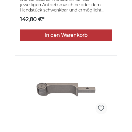
jeweiligen Antriebsmaschine oder dem
Handstück schwenkbar und ermöglicht
dadurch ein flexibles Anpassen an die
142,80 €*
individuelle Arbeitssituation.
In den Warenkorb