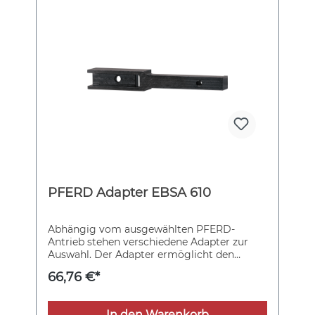
PFERD Adapter EBSA 610
Abhängig vom ausgewählten PFERD-
Antrieb stehen verschiedene Adapter zur
Auswahl. Der Adapter ermöglicht den
Einsatz von Bändern mit einer Bandlänge
66,76 €*
von 610 mm und einer Bandbreite von 3–20
mm.
In den Warenkorb