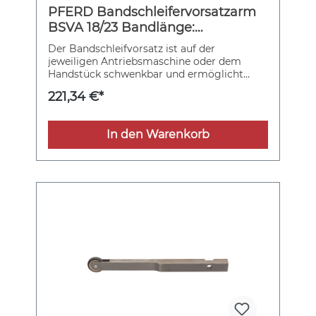
PFERD Bandschleifervorsatzarm
BSVA 18/23 Bandlänge:
520mmxBreite: 20mm
Der Bandschleifvorsatz ist auf der
jeweiligen Antriebsmaschine oder dem
Handstück schwenkbar und ermöglicht
dadurch ein flexibles Anpassen an die
221,34 €*
individuelle Arbeitssituation.
Bandschleifvorsatzarm mit Metallrolle und
Gleitkissen zum Auflegen und mit
In den Warenkorb
Rollengröße 18x23 mm für Bänder mit einer
Bandlänge von 520 und 610 mm und einer
Bandbreite von 20 mm.