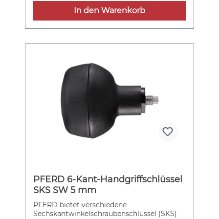
Verlängerung, z. B. hängende Ausführung
In den Warenkorb
für Arbeiten im Kessel · hohe
Durchzugskraft auch in unteren
Drehzahlbereichen · Servicefreundlich
Weitere technische Eigenschaften: ·
Gewicht: 24,5kg
PFERD 6-Kant-Handgriffschlüssel
SKS SW 5 mm
PFERD bietet verschiedene
Sechskantwinkelschraubenschlüssel (SKS)