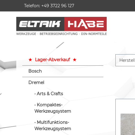
Telefon: +49 3722 96 127
springen
Zur Hauptnavigation springen
★
Lager-Abverkauf
★
Herstel
Bosch
Dremel
Arts & Crafts
Kompaktes-
Werkzeugsystem
Multifunktions-
Werkzeugsystem