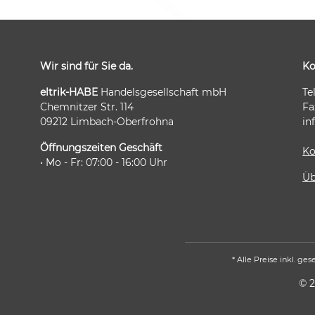
Wir sind für Sie da.
Ko
eltrik-HABE
Handelsgesellschaft mbH
Te
Chemnitzer Str. 114
Fa
09212 Limbach-Oberfrohna
in
Folgen Sie uns auch auf:
Öffnungszeiten Geschäft
Ko
• Mo - Fr: 07:00 - 16:00 Uhr
Üb
* Alle Preise inkl. ge
© 2