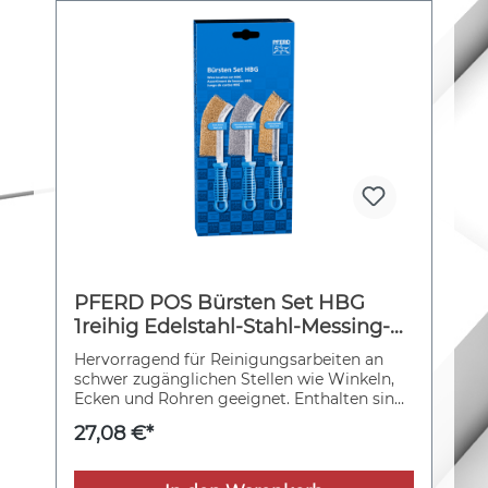
PFERD POS Bürsten Set HBG
1reihig Edelstahl-Stahl-Messing-
Draht-Ø0,30
Hervorragend für Reinigungsarbeiten an
schwer zugänglichen Stellen wie Winkeln,
Ecken und Rohren geeignet. Enthalten sind
je eine Handbürste mit Besatzmaterial
27,08 €*
Stahldraht (vermessingter Stahldraht),
Edelstahldraht und Messingdraht.