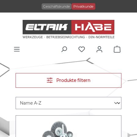
alt springen
Geschäftskunde
Privatkunde
Produkte filtern