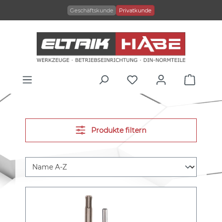
alt springen
Geschäftskunde
Privatkunde
Produkte filtern