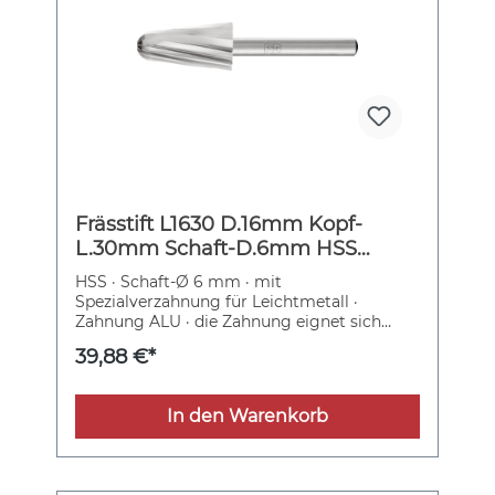
Frässtift L1630 D.16mm Kopf-
L.30mm Schaft-D.6mm HSS
Verz.ALU PFERD
HSS · Schaft-Ø 6 mm · mit
Spezialverzahnung für Leichtmetall ·
Zahnung ALU · die Zahnung eignet sich
hervorragend für die Zerspanung von
39,88 €*
weichen NE-Metallen, Messing, Kupfer,
Aluminiumlegierungen, Kunststoffen,
faserverstärkten Kunststoffen und Gummi
In den Warenkorb