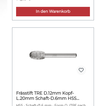
In den Warenkorb
Frässtift TRE D.12mm Kopf-
L.20mm Schaft-D.6mm HSS
Verz.3 PFERD
HSS · Schaft-Ø 6 mm · Form O, (TRE nach