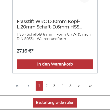
Frässtift WRC D.10mm Kopf-
L.20mm Schaft-D.6mm HSS
Verz.3 PFERD
HSS · Schaft-Ø 6 mm · Form C, (WRC nach
DIN 8033) · Walzenrundform
27,16 €*
In den Warenkorb
1
2
3
4
5
Bestellung widerrufen