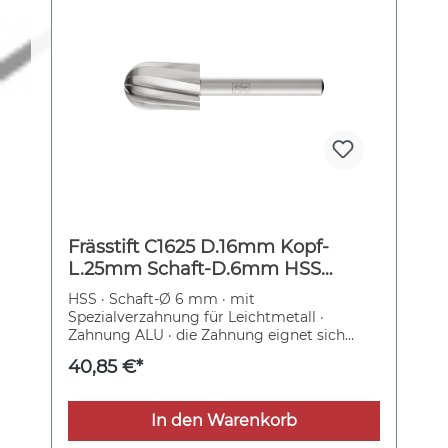
Frässtift C1625 D.16mm Kopf-
L.25mm Schaft-D.6mm HSS
Verz.ALU PFERD
HSS · Schaft-Ø 6 mm · mit
Spezialverzahnung für Leichtmetall ·
Zahnung ALU · die Zahnung eignet sich
hervorragend für die Zerspanung von
40,85 €*
weichen NE-Metallen, Messing, Kupfer,
Aluminiumlegierungen, Kunststoffen,
faserverstärkten Kunststoffen und Gummi
In den Warenkorb