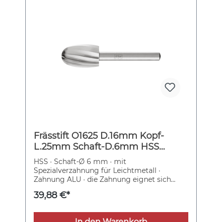
Frässtift O1625 D.16mm Kopf-
L.25mm Schaft-D.6mm HSS
Verz.ALU PFERD
HSS · Schaft-Ø 6 mm · mit
Spezialverzahnung für Leichtmetall ·
Zahnung ALU · die Zahnung eignet sich
hervorragend für die Zerspanung von
39,88 €*
weichen NE-Metallen, Messing, Kupfer,
Aluminiumlegierungen, Kunststoffen,
faserverstärkten Kunststoffen und Gummi
In den Warenkorb