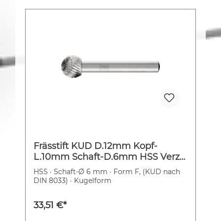
Frässtift KUD D.12mm Kopf-
L.10mm Schaft-D.6mm HSS Verz.3
PFERD
HSS · Schaft-Ø 6 mm · Form F, (KUD nach
DIN 8033) · Kugelform
33,51 €*