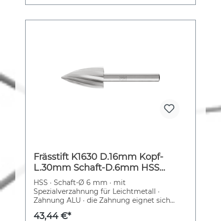
Frässtift K1630 D.16mm Kopf-
L.30mm Schaft-D.6mm HSS
Verz.ALU PFERD
HSS · Schaft-Ø 6 mm · mit
Spezialverzahnung für Leichtmetall ·
Zahnung ALU · die Zahnung eignet sich
hervorragend für die Zerspanung von
43,44 €*
weichen NE-Metallen, Messing, Kupfer,