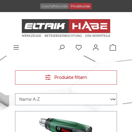
alt springen
Geschäftskunde
Privatkunde
Produkte filtern