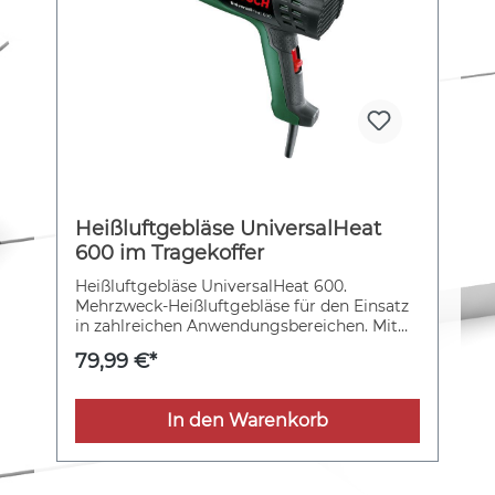
Heißluftgebläse UniversalHeat
600 im Tragekoffer
Heißluftgebläse UniversalHeat 600.
Mehrzweck-Heißluftgebläse für den Einsatz
in zahlreichen Anwendungsbereichen. Mit
drei Temperatureinstellungen und
79,99 €*
abnehmbarem Wärmeschutz für vielseitige
Verwendbarkeit. Mit Heizelement für kurze
Aufheizzeit und gleichmäßige
In den Warenkorb
Wärmeabgabe. Mit dreistufigem Ein-/Aus-
Schalter zum Einstellen von Temperatur und
Luftstrom. Die Gebläserückseite ist mit
einer rutschfesten, gummierten Oberfläche