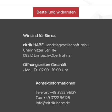
zum Aufstellen des Geräts versehen. Die
vielfältige Auswahl aufgabenspezifischer
Düsen ist optimal auf jeden Anwendungsfall
Bestellung widerrufen
ausgelegt. Glasschutzdüse, Länge 75 mm (1
609 390 452). Tragekoffer
Wir sind für Sie da.
eltrik-HABE
Handelsgesellschaft mbH
Chemnitzer Str. 114
09212 Limbach-Oberfrohna
Öffnungszeiten Geschäft
• Mo - Fr: 07:00 - 16:00 Uhr
Kontaktinformationen
Telefon: +49 3722 96127
Fax: +49 3722 96128
info@eltrik-habe.de