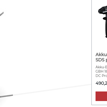
Akku
SDS 
mit 
Akku-
GBH 18
DC Pro
Kraftp
490,2
Bohrha
bürste
Schlag
optimi
Gewich
liefert