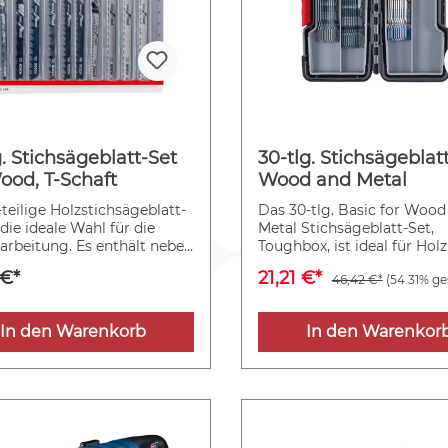
g. Stichsägeblatt-Set
30-tlg. Stichsägeblat
ood, T-Schaft
Wood and Metal
teilige Holzstichsägeblatt-
Das 30-tlg. Basic for Wood
 die ideale Wahl für die
Metal Stichsägeblatt-Set,
arbeitung. Es enthält neben
Toughbox, ist ideal für Hol
ättern für grobe, schnelle
Metallarbeiten. Es enthält B
 €*
21,21 €*
46,42 €*
(54.31% ge
ine Schnitte auch welche
für gerade und Kurvenschni
rade und Kurvenschnitte in
Weichholz. Außerdem enthä
olz.
Blätter für zuverlässige Sc
In den Warenkorb
In den Warenkor
in Metall und Metallrohre.