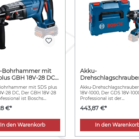
-Bohrhammer mit
Akku-
plus GBH 18V-28 DC
Drehschlagschraube
XL-BOXX
18V-1000 in L-BOXX
Bohrhammer mit SDS plus
Akku-Drehschlagschraube
V-28 DC, Der GBH 18V-28
18V-1000, Der GDS 18V-100
fessional ist Boschs
Professional ist der
aket in der D-Handgriff-
leistungsstarke 1/2"-
8 €*
443,87 €*
mmerklasse: Dank seines
Drehschlagschrauber mit
nlosen Motors für 3,4 J
BITURBO Brushless-Techno
energie und einem
Seine kabellose Freiheit mi
In den Warenkorb
In den Warenkor
erten Leistungs-
hervorragender Leistung i
tsverhältnis von 1,1 J/kg
kraftvollen bürstenlosen M
 er sogar eine stärkere
verdanken, der seine optim