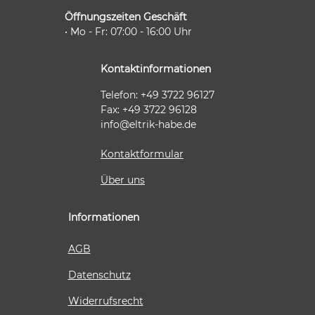
Tiefenverstellung, Trockenschuss-Sperre,
Öffnungszeiten Geschäft
Doppel-LED, großem Sichtbereich an der
Kontaktspitze, werkzeuglosem Entfernen
• Mo - Fr: 07:00 - 16:00 Uhr
verklemmter Nägel. Geeignet für folgende
Nägel: 32-64 mm, 16 ga (1,6 mm) und 20°
Magazinwinkel. L-BOXX 238 (1 600 A01 2G2)
Kontaktinformationen
Telefon: +49 3722 96127
Fax: +49 3722 96128
info@eltrik-habe.de
Kontaktformular
Über uns
Informationen
AGB
Datenschutz
Widerrufsrecht