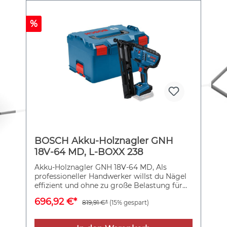
%
BOSCH Akku-Holznagler GNH
18V-64 MD, L-BOXX 238
Akku-Holznagler GNH 18V-64 MD, Als
professioneller Handwerker willst du Nägel
effizient und ohne zu große Belastung für
Hand und Arm eintreiben. Wir haben den
696,92 €*
819,91 €*
(15% gespart)
leistungsstarken, bürstenlosen GNH 18V-64
MD Professional mit einem sehr geringen
Rückschlag entwickelt, der dein Handgelenk