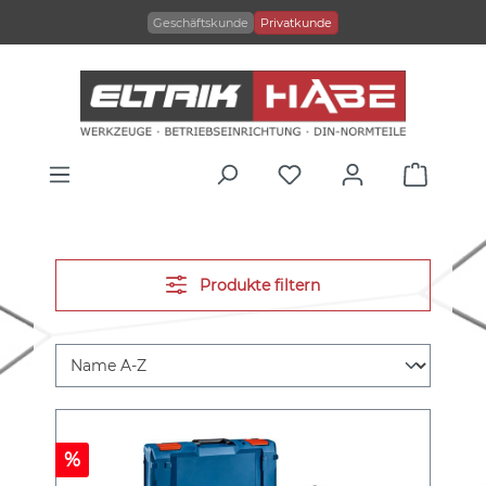
alt springen
Geschäftskunde
Privatkunde
Produkte filtern
%