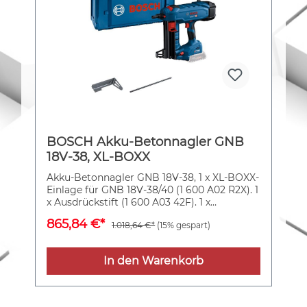
BOSCH Akku-Betonnagler GNB
18V-38, XL-BOXX
Akku-Betonnagler GNB 18V-38, 1 x XL-BOXX-
Einlage für GNB 18V-38/40 (1 600 A02 R2X). 1
x Ausdrückstift (1 600 A03 42F). 1 x
Befestigungshaken (1 600 A02 K07)
865,84 €*
1.018,64 €*
(15% gespart)
In den Warenkorb