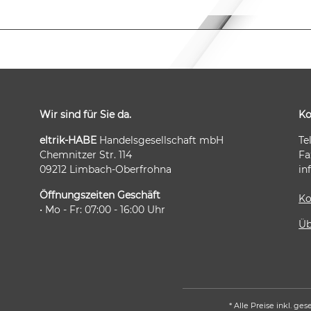
Wir sind für Sie da.
Ko
Folgen Sie uns auch auf:
eltrik-HABE
Handelsgesellschaft mbH
Te
Chemnitzer Str. 114
Fa
09212 Limbach-Oberfrohna
in
Öffnungszeiten Geschäft
Ko
• Mo - Fr: 07:00 - 16:00 Uhr
Üb
* Alle Preise inkl. ge