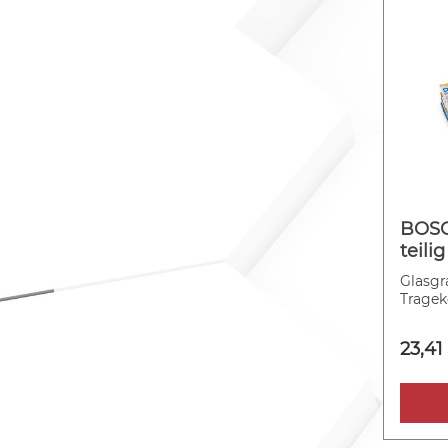
BOSC
teili
Zube
Glasgra
Tragek
23,41