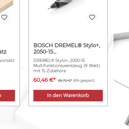
BOSCH DREMEL® Stylo+,
atz
2050-15
Multifunktionswerkzeug
orsatz
DREMEL® Stylo+, 2050-15
(9 Watt) mit 15 Zubehöre
Multifunktionswerkzeug (9 Watt)
mit 15 Zubehöre
60,46 €*
65,72 €*
(8% gespart)
b
In den Warenkorb