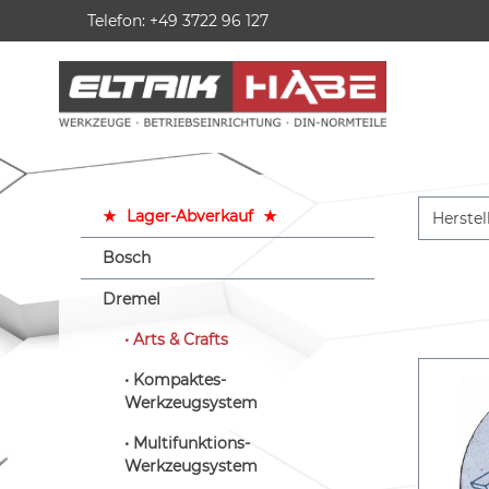
Telefon: +49 3722 96 127
springen
Zur Hauptnavigation springen
★
Lager-Abverkauf
★
Herstel
Bosch
Dremel
Arts & Crafts
Kompaktes-
Werkzeugsystem
Multifunktions-
Werkzeugsystem