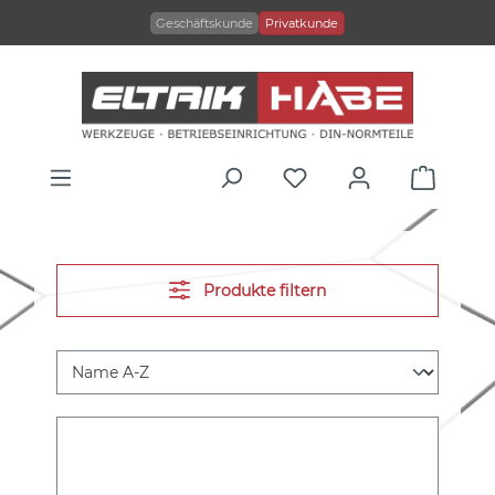
alt springen
Geschäftskunde
Privatkunde
Produkte filtern