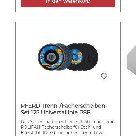
In den Warenkorb
PFERD Trenn-/Fächerscheiben-
Set 125 Universallinie PSF
STEELOX EHT 1,0/PFC Z60 für
Das Set enthält drei Trennscheiben und eine
Stahl/Edelstahl
POLIFAN-Fächerscheibe für Stahl und
Edelstahl (INOX) mit hoher Trenn- bzw.