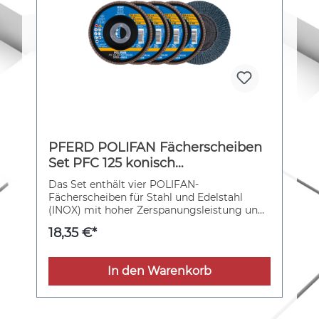
PFERD POLIFAN Fächerscheiben
Set PFC 125 konisch
Z40/60/80/120 PSF STEELOX für
Das Set enthält vier POLIFAN-
Stahl/Edelstahl
Fächerscheiben für Stahl und Edelstahl
(INOX) mit hoher Zerspanungsleistung und
guter Standzeit.
18,35 €*
In den Warenkorb