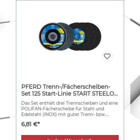
PFERD Trenn-/Fächerscheiben-
Set 125 Start-Linie START STEELOX
EHT 1,0/PFC Z60 für
Das Set enthält drei Trennscheiben und eine
Stahl/Edelstahl
POLIFAN-Fächerscheibe für Stahl und
Edelstahl (INOX) mit guter Trenn- bzw.
Zerspanungsleistung sowie guter Standzeit.
6,81 €*