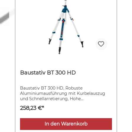
Baustativ BT 300 HD
Baustativ BT 300 HD, Robuste
Aluminiumausführung mit Kurbelauszug
und Schnellarretierung, Hohe
Standfestigkeit auf jedem Boden, Hohe
258,23 €*
Beständigkeit gegenüber
Umwelteinflüssen, 5/8"-Gewindeadapter
In den Warenkorb