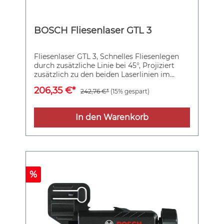
BOSCH Fliesenlaser GTL 3
Fliesenlaser GTL 3, Schnelles Fliesenlegen
durch zusätzliche Linie bei 45°, Projiziert
zusätzlich zu den beiden Laserlinien im
Winkel von 90° eine dritte Linie bei 45° für
206,35 €*
242,76 €*
(15% gespart)
präzises und schnelles Ausrichten und
Legen von Wand- und Bodenfliesen, Hohe
Genauigkeit von 0,2 mm/m, Kompaktes und
In den Warenkorb
leichtes Design für optimale Bedienbarkeit,
Ausrichtscheibe. Laserzieltafel.
Schutztasche. 4 x 1,5 V-LR6-Batterie (AA)
%