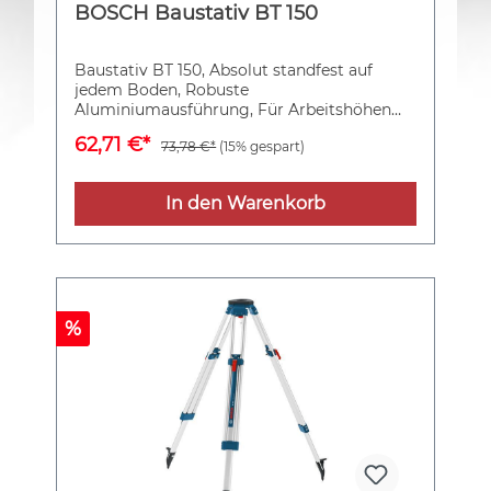
BOSCH Baustativ BT 150
Baustativ BT 150, Absolut standfest auf
jedem Boden, Robuste
Aluminiumausführung, Für Arbeitshöhen
von 55 bis 157 cm, Funktionalität und
62,71 €*
73,78 €*
(15% gespart)
Präzision durch Dosenlibelle
In den Warenkorb
%