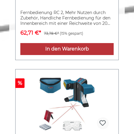
Fernbedienung RC 2, Mehr Nutzen durch
Zubehör, Handliche Fernbedienung für den
Innenbereich mit einer Reichweite von 20
m, Steuerung in drei Geschwindigkeiten für
62,71 €*
73,78 €*
(15% gespart)
schnelle, langsame und schrittweise
Bewegung, Passend zu GSL 2 Professional, 3
x 1,5 V-LR03-Batterie (AAA)
In den Warenkorb
%