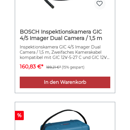
BOSCH Inspektionskamera GIC
4/5 Imager Dual Camera / 1,5 m
Inspektionskamera GIC 4/5 Imager Dual
Camera / 1,5 m, Zweifaches Kamerakabel
kompatibel mit GIC 12V-5-27 C und GIC 12V-
4-23 C, Zusätzliche Seitenkamera
160,83 €*
189,21 €*
(15% gespart)
ermöglicht Rundum-Inspektion , Front- und
Seitenkamera umschaltbar, um stets die
benötigte Ansicht zu erhalten, Ideal für raue
In den Warenkorb
Baustellen dank Schutz gegen Staub,
Wasser und sonstige Flüssigkeiten
%