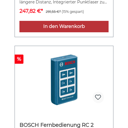
längere Distanz, Integrierter Punktlaser zur
Neigungsmessung bis 30 m Länge, Starke
247,82 €*
291,55 €*
(15% gespart)
Magnete und zwei Haltegurte zur sicheren
Befestigung an Werkstücken, Neigungs-
Mechanik zur Feinjustage auf unebenen
In den Warenkorb
Untergründen, Schutztasche. 4 x 1,5 V-LR6-
Batterie (AA)
%
BOSCH Fernbedienung RC 2