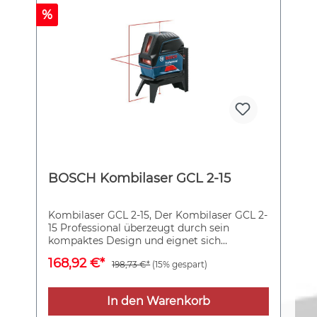
%
BOSCH Kombilaser GCL 2-15
Kombilaser GCL 2-15, Der Kombilaser GCL 2-
15 Professional überzeugt durch sein
kompaktes Design und eignet sich
besonders für Nivellierarbeiten auf kurze
168,92 €*
198,73 €*
(15% gespart)
Distanz. Durch die Projektion von sowohl
horizontalen als auch vertikalen Laserlinien
und zwei zentrierten Lotpunkten lassen sich
In den Warenkorb
Nivellierarbeiten mit diesem Kombilaser