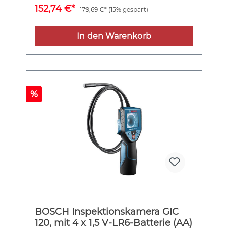
eine Messlatte, Ausrichten der
152,74 €*
179,69 €*
(15% gespart)
Laserstrahlebene, optisch (Display und
LEDs) und akustisch, zum Arbeiten bei
verschiedenen Lichtverhältnissen, 1 x 9 V-
In den Warenkorb
Blockbatterie (6LR61)
%
BOSCH Inspektionskamera GIC
120, mit 4 x 1,5 V-LR6-Batterie (AA)