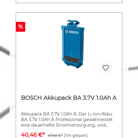
%
BOSCH Akkupack BA 3.7V 1.0Ah A
Akkupack BA 3.7V 1.0Ah A, Der Li-Ion-Akku
BA 3.7V 1.0Ah A Professional gewährleistet
eine dauerhafte Stromversorgung, und
eignet sich daher perfekt für längere
40,46 €*
47,60 €*
(15% gespart)
Arbeiten. Der BA 3.7V 1.0Ah A Professional