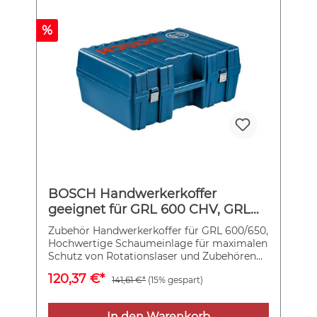
%
BOSCH Handwerkerkoffer
geeignet für GRL 600 CHV, GRL
650 CHVG Professional
Zubehör Handwerkerkoffer für GRL 600/650,
Hochwertige Schaumeinlage für maximalen
Schutz von Rotationslaser und Zubehören
Langlebige Metallclips, Geeignet für GRL
120,37 €*
141,61 €*
(15% gespart)
600 CHV, GRL 650 CHVG Professional
In den Warenkorb