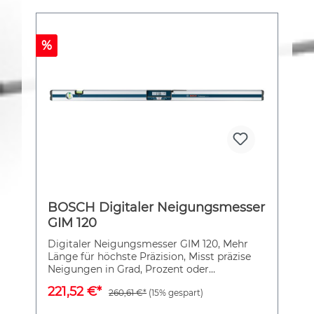
%
BOSCH Digitaler Neigungsmesser
GIM 120
Digitaler Neigungsmesser GIM 120, Mehr
Länge für höchste Präzision, Misst präzise
Neigungen in Grad, Prozent oder
Millimeter/meter, Richtungspfeile und
221,52 €*
260,61 €*
(15% gespart)
akustische Signale bei 0° und 90° zum
einfachen Ausrichten, Automatisches