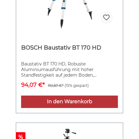
BOSCH Baustativ BT 170 HD
Baustativ BT 170 HD, Robuste
Aluminiumausführung mit hoher
Standfestigkeit auf jedem Boden,
Schnellarretierung durch Quick-Clamp-
94,07 €*
110,67 €*
(15% gespart)
System, Hohe Beständigkeit gegenüber
Umwelteinflüssen, 5/8"-Gewindeadapter
In den Warenkorb
%