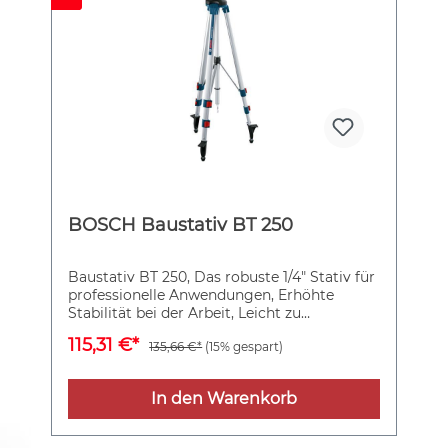
BOSCH Baustativ BT 250
Baustativ BT 250, Das robuste 1/4" Stativ für
professionelle Anwendungen, Erhöhte
Stabilität bei der Arbeit, Leicht zu
handhaben, Für Arbeitshöhen von 97,5 bis
115,31 €*
135,66 €*
(15% gespart)
250 cm
In den Warenkorb