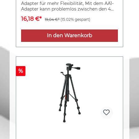
Adapter für mehr Flexibilität, Mit dem AA1-
Adapter kann problemlos zwischen den 4
Alkaline-Batterien (AA) und dem einen 12-
16,18 €*
19,04 €*
(15.02% gespart)
Volt-Akku gewechselt und so flexibel
gearbeitet werden., Keine Unterbrechnung
der Arbeit, während der 12-Volt-Akku lädt.,
In den Warenkorb
Kompatibel mit ausgewählten Messgeräten,
die mit dem 10,8-Volt- und 12-Volt-Power
System arbeiten.
%