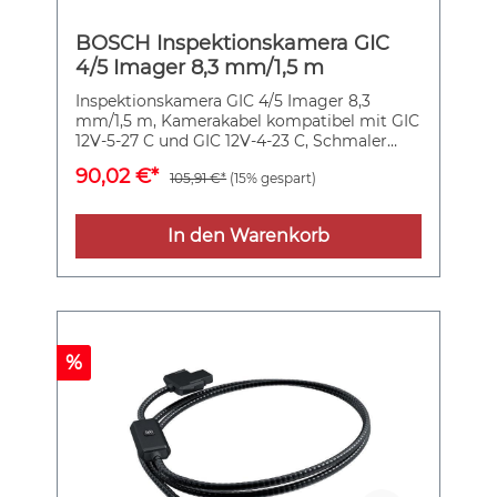
integriertem hellen LED-Licht dafür, dass
enge Stellen erreichbar sind und an dunklen
BOSCH Inspektionskamera GIC
Stellen klare Sicht herrscht. Kamerakabel für
GIC 120 C, Ø 8,5 mm, Länge 120 cm (1 600
4/5 Imager 8,3 mm/1,5 m
A00 9B9). Haken, Magnet, Spiegel. 4 x 1,5 V-
Inspektionskamera GIC 4/5 Imager 8,3
LR6-Batterie (AA)
mm/1,5 m, Kamerakabel kompatibel mit GIC
12V-5-27 C und GIC 12V-4-23 C, Schmaler
Durchmesser (8,3 mm) für leichten Zugang
90,02 €*
105,91 €*
(15% gespart)
zu engen Inspektionsbereichen, Unterstützt
Orientierungsfunktionen: AutoUp (GIC 12V-
5-27 C)/Up Indicator (GIC 12V-4-23 C), Ideal
In den Warenkorb
für raue Baustellen dank Schutz gegen
Staub, Wasser und sonstige Flüssigkeiten
%