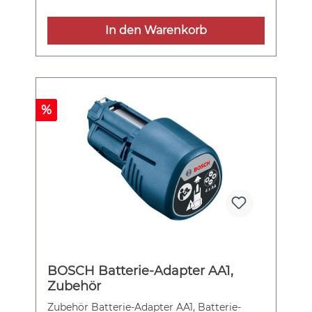
wird in Laser-Entfernungsmessern von
Bosch eingesetzt und kann während des
In den Warenkorb
Betriebs geladen werden. Die Lithium-
Ionen-Technologie ermöglicht eine lange
Akkulaufzeit und bietet konstante Leistung
sogar bei niedrigen Temperaturen. Über
seinen USB-C-Type™-Anschluss kann der
Akku flexibel mit Hilfe verschiedener 5-Volt-
%
Stromquellen wie PCs, Powerbanks und
konventionellen Steckdosen
wiederaufgeladen werden. Er ist mit den
Bosch Laser-Entfernungsmessern GLM 50-
22, GLM 50-25 G, GLM 50-27 C und CG
Professional kompatibel. USB-C™-Kabel
BOSCH Batterie-Adapter AA1,
Zubehör
Zubehör Batterie-Adapter AA1, Batterie-