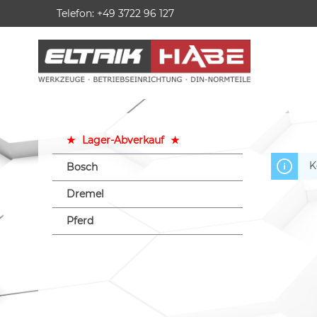
Telefon: +49 3722 96 127
springen
Zur Hauptnavigation springen
★
Lager-Abverkauf
★
K
Bosch
Dremel
Pferd