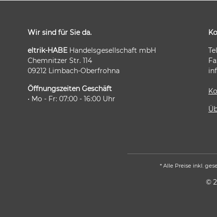
Wir sind für Sie da.
Ko
eltrik-HABE
Handelsgesellschaft mbH
Te
Chemnitzer Str. 114
Fa
09212 Limbach-Oberfrohna
in
Öffnungszeiten Geschäft
Ko
• Mo - Fr: 07:00 - 16:00 Uhr
Üb
* Alle Preise inkl. ge
© 2